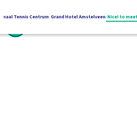
ionaal Tennis Centrum
Grand Hotel Amstelveen
Nice! to mee
Nederlands
Contact