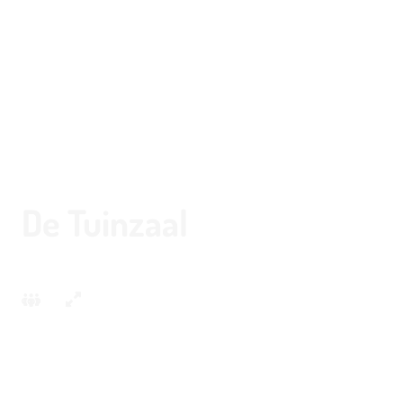
Terug naar overzicht
De Tuinzaal
Grand Hotel Amstelveen
2
30
150 m