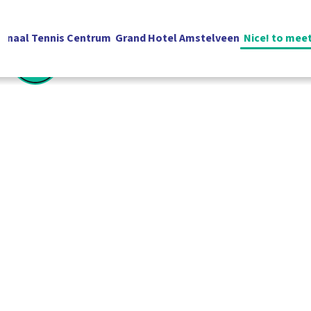
ionaal Tennis Centrum
Grand Hotel Amstelveen
Nice! to mee
Nederlands
Contact