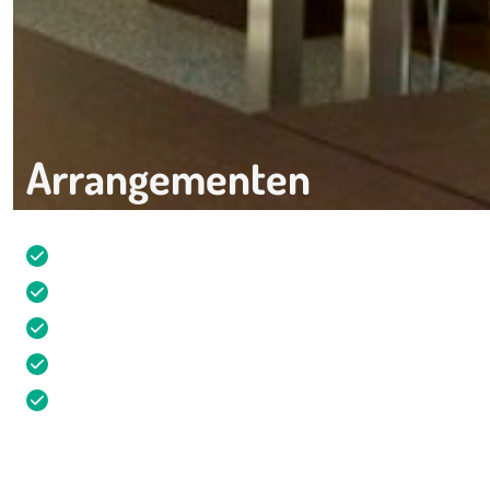
Arrangementen
De mooiste vergaderruimtes
Eindeloze mogelijkheden
Combineer vergaderen en ontspannen
Gratis parkeren in garage met laadpalen
Rustige omgeving dichtbij Amsterdam
Contact
085 - 273 57 25