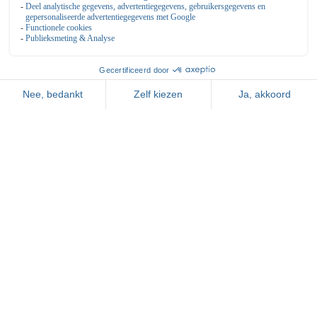
+31 85 273 57 25
sales@parkdekegel.nl
Algemeen
Algemene voorwaarden
Reserveren
Openingstijden & Tarieven
Vacatures
Vergaderen
Feesten & Partijen