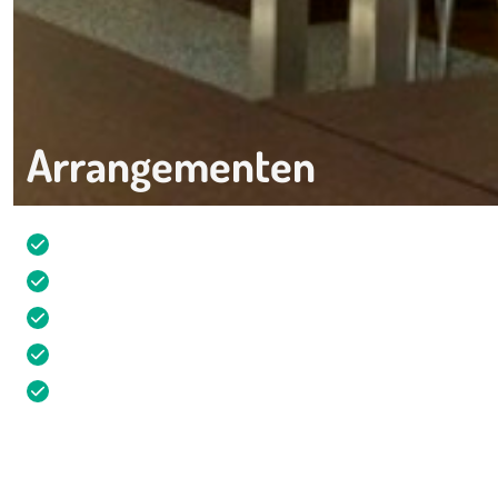
Arrangementen
De mooiste vergaderruimtes
Eindeloze mogelijkheden
Combineer vergaderen en ontspannen
Gratis parkeren in garage met laadpalen
Rustige omgeving dichtbij Amsterdam
Contact
085 - 273 57 25