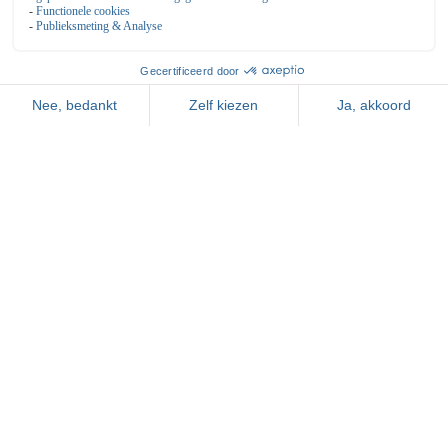
+31 85 273 57 25
sales@parkdekegel.nl
Algemeen
Algemene voorwaarden
Reserveren
Openingstijden & Tarieven
Vacatures
Vergaderen
Feesten & Partijen
Bowling de kegel