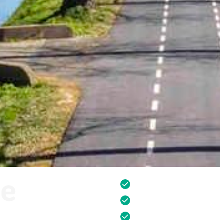
ie
De mooiste vergaderru
Eindeloze mogelijkhed
Combineer vergaderen 