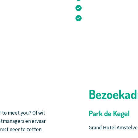
Gratis parkeren in gara
Rustige omgeving dich
085 - 273 57 25
Bezoekad
Park de Kegel
 to meet you? Of wil
ntmanagers en ervaar
Grand Hotel Amstelvee
mst neer te zetten.