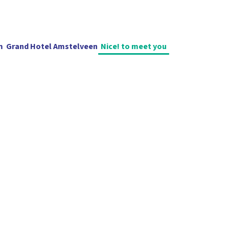
m
Grand Hotel Amstelveen
Nice! to meet you
Blijf op de
Events
Arrangementen
Vergaderzalen
Park de Kegel
C