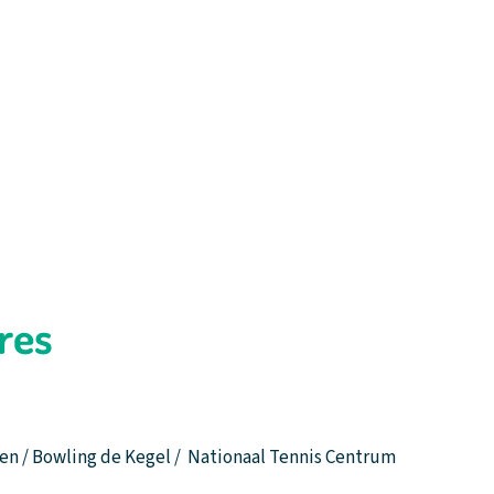
ge met laadpalen
tbij Amsterdam
Contact
res
n / Bowling de Kegel / Nationaal Tennis Centrum