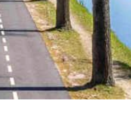
imtes
en
en ontspannen